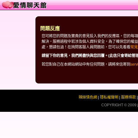
問題反應
您可將您的問題及寶貴的意見投入我們的反應區，您的每項
解決，服務過程中若涉及個人資料安全，為了確保您的權益
處，懇請包涵！在詢問客服人員問題前，您可以先看看
常見
請留下你的意見，我們將盡快與您回覆。(此信只會寄給管理
若您對自己在本網站網站中有任何問題，請將來信寄到
ser
辣妹情色網
|
隱私權聲明
|
服務條款
COPYRIGHT © 2009